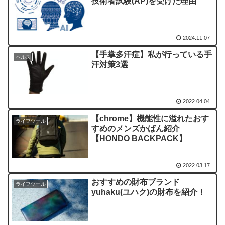
技術者試験(AP)を受けた理由
2024.11.07
【手掌多汗症】私が行っている手
ヘルス
汗対策3選
2022.04.04
【chrome】機能性に溢れたおす
ライフツール
すめのメンズかばん紹介
【
HONDO BACKPACK
】
2022.03.17
おすすめの財布ブランド
ライフツール
yuhaku(ユハク)の財布を紹介！